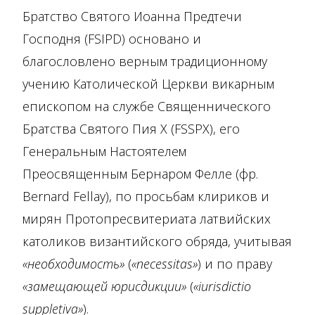
Братство Святого Иоанна Предтечи
Господня (FSIPD) основано и
благословлено верным традиционному
учению Католической Церкви викарным
епископом на службе Священнического
Братства Святого Пия Х (FSSPX), его
Генеральным Настоятелем
Преосвященным Бернаром Фелле (фр.
Bernard Fellay), по просьбам клириков и
мирян Протопресвитериата латвийских
католиков византийского обряда, учитывая
«необходимость»
(
«necessitas»
) и по праву
«замещающей юрисдикции»
(
«iurisdictio
suppletiva»
).