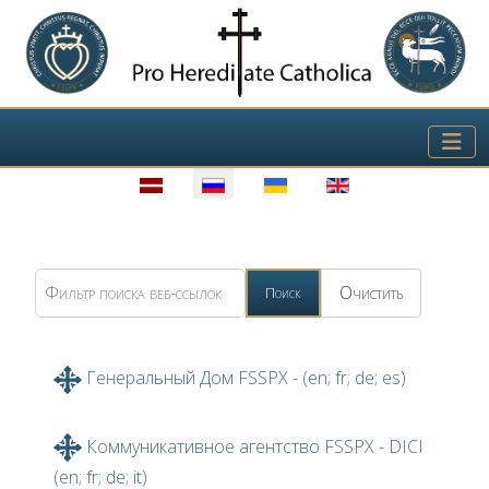
Выберите язык
Фильтр поиска веб-ссылок
Очистить
Поиск
Генеральный Дом FSSPX - (en; fr; de; es)
Коммуникативное агентство FSSPX - DICI
(en; fr; de; it)