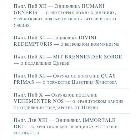
Папа Пий XII — Энциклика HUMANI
GENERIS — о некоторых ложных мнениях,
угрожающих подрывом основ католического
учения
Папа Пий XI — энциклика DIVINI
REDEMPTORIS — о безбожном коммунизме
Папа Пий XI — MIT BRENNENDER SORGE
— о подавлении Церкви
Папа Пий XI — Окружное послание QUAS
PRIMAS — о торжестве Царствия Христова
Папа Пий X — Окружное послание
VEHEMENTER NOS — о французском законе
об отделении государства от Церкви
Папа Лев XIII — Энциклика IMMORTALE
DEI — o христианских принципах устроения
государств