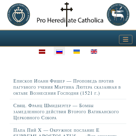
Выберите язык
Заголовок
Епископ Иоанн Фишер — Проповедь против
пагубного учения Мартина Лютера сказанная в
октаве Вознесения Господня (1521 г.)
Свящ. Франц Шмидбергер — Бомбы
замедленного действия Второго Ватиканского
Церковного Собора
Папа Пий X — Окружное послание E
SUPREMI APOSTOLATUS — «Все обновить