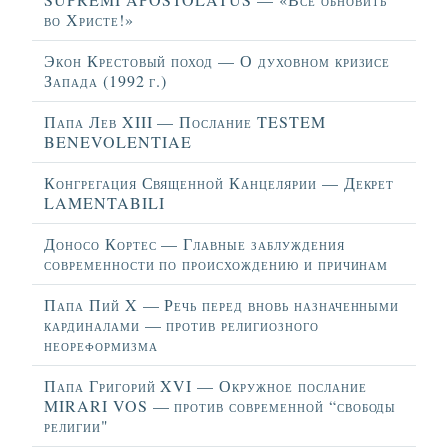
во Христе!»
Экон Крестовый поход — О духовном кризисе
Запада (1992 г.)
Папа Лев XIII — Послание TESTEM
BENEVOLENTIAE
Конгрегация Священной Канцелярии — Декрет
LAMENTABILI
Доносо Кортес — Главные заблуждения
современности по происхождению и причинам
Папа Пий X — Речь перед вновь назначенными
кардиналами — против религиозного
неореформизма
Папа Григорий XVI — Окружное послание
MIRARI VOS — против современной “свободы
религии"