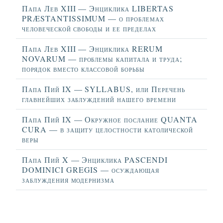
Папа Лев XIII — Энциклика LIBERTAS
PRÆSTANTISSIMUM — о проблемах
человеческой свободы и ее пределах
Папа Лев XIII — Энциклика RERUM
NOVARUM — проблемы капитала и труда;
порядок вместо классовой борьбы
Папа Пий IX — SYLLABUS, или Перечень
главнейших заблуждений нашего времени
Папа Пий IX — Окружное послание QUANTA
CURA — в защиту целостности католической
веры
Папа Пий X — Энциклика PASCENDI
DOMINICI GREGIS — осуждающая
заблуждения модернизма
Материалы