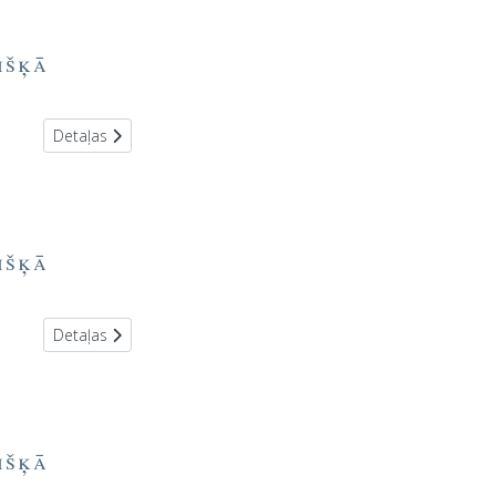
išķā
Detaļas
išķā
Detaļas
išķā