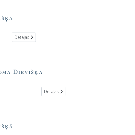
išķā
Detaļas
toma Dievišķā
Detaļas
išķā