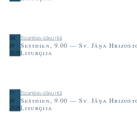
04
Bizantijas-slāvu ritā
Sestdien, 9.00 — Sv. Jāņa Hrizos
Jūl
Liturģija
2026
11
Bizantijas-slāvu ritā
Sestdien, 9.00 — Sv. Jāņa Hrizos
Jūl
Liturģija
2026