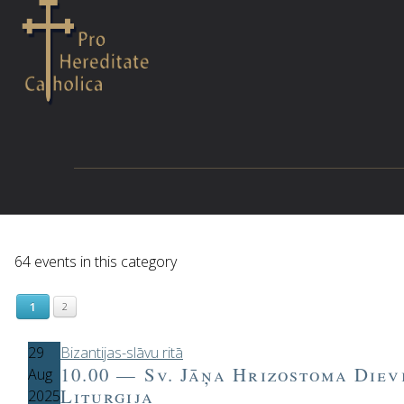
64 events in this category
1
2
29
Bizantijas-slāvu ritā
10.00 — Sv. Jāņa Hrizostoma Diev
Aug
Liturģija
2025