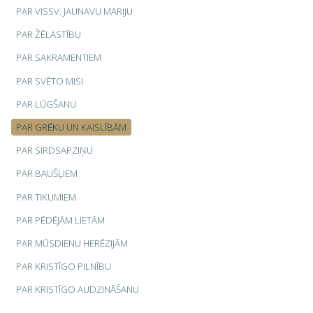
PAR VISSV. JAUNAVU MARIJU
PAR ŽĒLASTĪBU
PAR SAKRAMENTIEM
PAR SVĒTO MISI
PAR LŪGŠANU
PAR GRĒKU UN KAISLĪBĀM
PAR SIRDSAPZIŅU
PAR BAUŠĻIEM
PAR TIKUMIEM
PAR PĒDĒJĀM LIETĀM
PAR MŪSDIENU HERĒZIJĀM
PAR KRISTĪGO PILNĪBU
PAR KRISTĪGO AUDZINĀŠANU