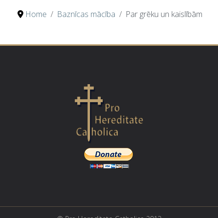
Home
Baznīcas mācība
Par grēku un kaislībām