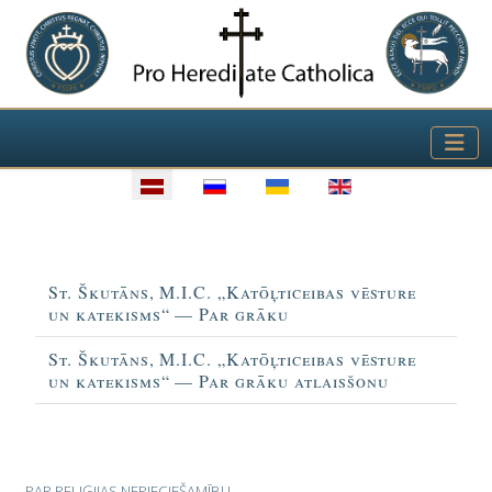
Izvēlieties valodu
Virsraksts
St. Škutāns, M.I.C. „Katōļticeibas vēsture
un katekisms“ — Par grāku
St. Škutāns, M.I.C. „Katōļticeibas vēsture
un katekisms“ — Par grāku atlaisšonu
Rakstu tabula
PAR RELIĢIJAS NEPIECIEŠAMĪBU