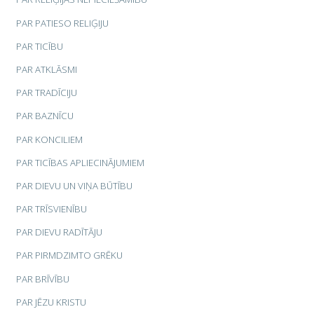
PAR PATIESO RELIĢIJU
PAR TICĪBU
PAR ATKLĀSMI
PAR TRADĪCIJU
PAR BAZNĪCU
PAR KONCILIEM
PAR TICĪBAS APLIECINĀJUMIEM
PAR DIEVU UN VIŅA BŪTĪBU
PAR TRĪSVIENĪBU
PAR DIEVU RADĪTĀJU
PAR PIRMDZIMTO GRĒKU
PAR BRĪVĪBU
PAR JĒZU KRISTU