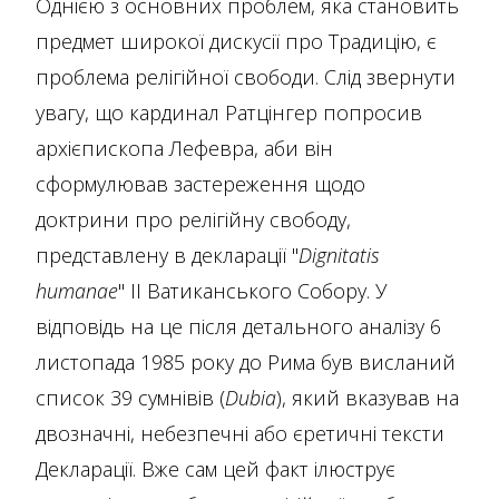
Однією з основних проблем, яка становить
предмет широкої дискусії про Традицію, є
проблема релігійної свободи. Слід звернути
увагу, що кардинал Ратцінгер попросив
архієпископа Лефевра, аби він
сформулював застереження щодо
доктрини про релігійну свободу,
представлену в декларації "
Dignitatis
humanae
" II Ватиканського Собору. У
відповідь на це після детального аналізу 6
листопада 1985 року до Рима був висланий
список 39 сумнівів (
Dubia
), який вказував на
двозначні, небезпечні або єретичні тексти
Декларації. Вже сам цей факт ілюструє