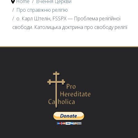
Home
Вчення Церкви
Про справжню релігію
о. Карл Штелін, FSSPX — Проблема релігійної
свободи. Католицька доктрина про свободу релігії