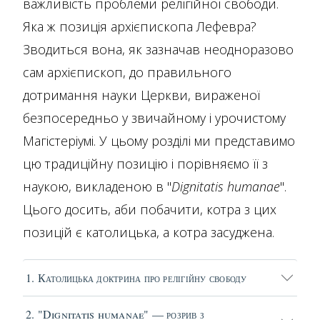
важливість проблеми релігійної свободи.
Яка ж позиція архієпископа Лефевра?
Зводиться вона, як зазначав неодноразово
сам архієпископ, до правильного
дотримання науки Церкви, вираженої
безпосередньо у звичайному і урочистому
Магістеріумі. У цьому розділі ми представимо
цю традиційну позицію і порівняємо її з
наукою, викладеною в "
Dignitatis humanae
".
Цього досить, аби побачити, котра з цих
позицій є католицька, а котра засуджена.
1. Католицька доктрина про релігійну свободу
2. "Dignitatis humanae" — розрив з