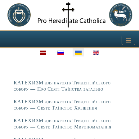
Виберіть свою мову
Заголовок
КАТЕХИЗМ для парохів Тридентійського
собору — Про Святі Таїнства загально
КАТЕХИЗМ для парохів Тридентійського
собору — Святе Таїнство Хрещення
КАТЕХИЗМ для парохів Тридентійського
собору — Святе Таїнство Миропомазання