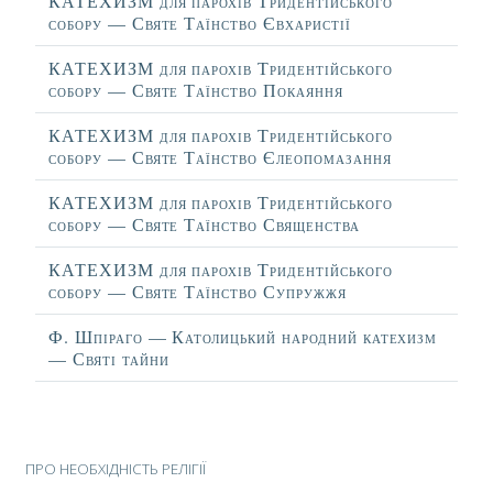
КАТЕХИЗМ для парохів Тридентійського
собору — Святе Таїнство Євхаристії
КАТЕХИЗМ для парохів Тридентійського
собору — Святе Таїнство Покаяння
КАТЕХИЗМ для парохів Тридентійського
собору — Святе Таїнство Єлеопомазання
КАТЕХИЗМ для парохів Тридентійського
собору — Святе Таїнство Священства
КАТЕХИЗМ для парохів Тридентійського
собору — Святе Таїнство Супружжя
Ф. Шпіраго — Католицький народний катехизм
— Святі тайни
Зміст статті
ПРО НЕОБХІДНІСТЬ РЕЛІГІЇ