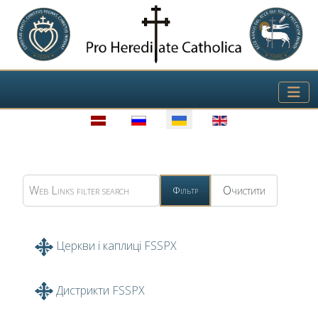
Виберіть свою мову
Web Links filter search
Очистити
Фільтр
Церкви і каплиці FSSPX
Дистрикти FSSPX