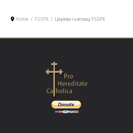
Home
FSSPX
Церкви і каплиці FSSPX