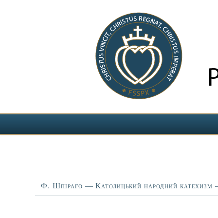
Виберіть свою мову
Заголовок
Ф. Шпіраго — Католицький народний катехизм —
Зміст статті