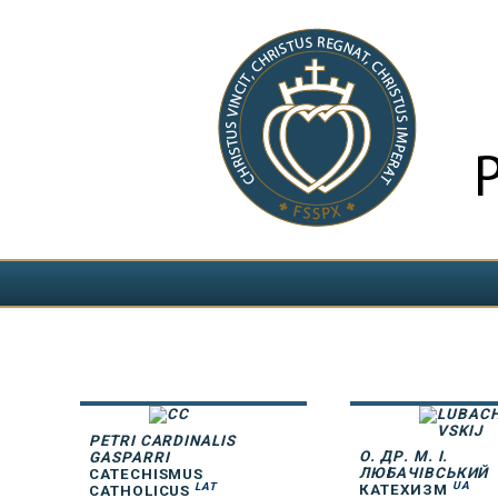
Виберіть свою мову
PETRI CARDINALIS
О. ДР. М. І.
GASPARRI
ЛЮБАЧІВСЬКИЙ
CATECHISMUS
UA
LAT
КАТЕХИЗМ
CATHOLICUS