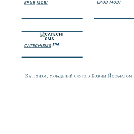
EPUB
MOBI
EPUB
MOBI
ENG
CATECHISMS
Заголовок
Катехизм, укладений слугою Божим Йосафатом
Зміст статті