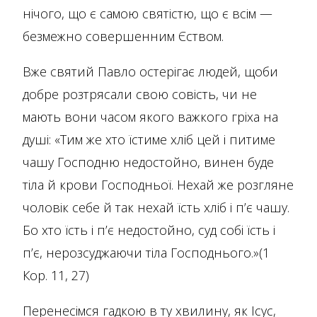
нічого, що є самою святістю, що є всім —
безмежно совершенним Єством.
Вже святий Павло остерігає людей, щоби
добре розтрясали свою совість, чи не
мають вони часом якого важкого гріха на
душі: «Тим же хто їстиме хліб цей і питиме
чашу Господню недостойно, винен буде
тіла й крови Господньої. Нехай же розгляне
чоловік себе й так нехай їсть хліб і п’є чашу.
Бо хто їсть і п’є недостойно, суд собі їсть і
п’є, нерозсуджаючи тіла Господнього.»(1
Кор. 11, 27)
Перенесімся гадкою в ту хвилину, як Ісус,