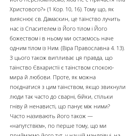
Христового?» (1 Кор. 10, 16). Тому що, як
вияснює св. Дамаскин, це таїнство лучить
нас із Спасителем із Його тілом і Його
божеством і в ньому ми остаємось наче
одним тілом із Ним. (Віра Православна 4. 13).
З цього також випливає ця правда, що
таїнство Євхаристії є таїнством спокою-
мира й любови. Проте, як можна
поєднатися з цим таїнством, якщо звикнули
люди так часто до сварні, бійки, стільки
гніву й ненависті, що панує між ними?
Часто називають його також —
«напутствієм», по перше тому, що ми
приймаємо його тут, у нашій мандрівці, на