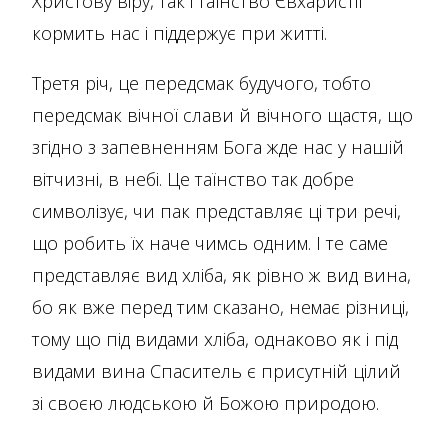
Христову віру, так і таїнство Євхаристії
кормить нас і піддержує при житті.
Третя річ, це передсмак будучого, тобто
передсмак вічної слави й вічного щастя, що
згідно з запевненням Бога жде нас у нашій
вітчизні, в небі. Це таїнство так добре
символізує, чи пак представляє ці три речі,
що робить їх наче чимсь одним. І те саме
представляє вид хліба, як рівно ж вид вина,
бо як вже перед тим сказано, немає різниці,
тому що під видами хліба, однаково як і під
видами вина Спаситель є присутній цілий
зі своєю людською й Божою природою.