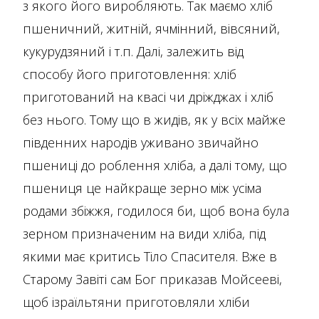
з якого його виробляють. Так маємо хліб
пшеничний, житній, ячмінний, вівсяний,
кукурудзяний і т.п. Далі, залежить від
способу його приготовлення: хліб
приготований на квасі чи дріжджах і хліб
без нього. Тому що в жидів, як у всіх майже
південних народів уживано звичайно
пшениці до роблення хліба, а далі тому, що
пшениця це найкраще зерно між усіма
родами збіжжя, годилося би, щоб вона була
зерном призначеним на види хліба, під
якими має критись Тіло Спасителя. Вже в
Старому Завіті сам Бог приказав Мойсееві,
щоб ізраїльтяни приготовляли хліби