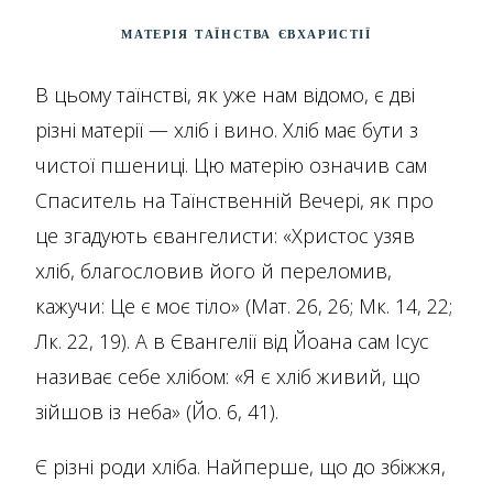
Матерія Таїнства Євхаристії
В цьому таїнстві, як уже нам відомо, є дві
різні матерії — хліб і вино. Хліб має бути з
чистої пшениці. Цю матерію означив сам
Спаситель на Таїнственній Вечері, як про
це згадують євангелисти: «Христос узяв
хліб, благословив його й переломив,
кажучи: Це є моє тіло» (Мат. 26, 26; Мк. 14, 22;
Лк. 22, 19). А в Євангелії від Йоана сам Ісус
називає себе хлібом: «Я є хліб живий, що
зійшов із неба» (Йо. 6, 41).
Є різні роди хліба. Найперше, що до збіжжя,