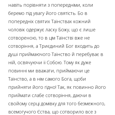
навіть порівняти з попередніми, коли
беремо під увагу його святість. Бо в
попередніх святих Таїнствах кожний
чоловік одержує ласку Божу, що є лише
сотвореною, то в цім Таїнстві вже не
сотворіння, а Триєдиний Бог входить до
душі приймаючого Таїнство й перебуває в
ній, освячуючи її Собою. Тому як дуже
повинні ми вважати, приймаючи це
Таїнство, а в нім самого Бога, щоби
прийняти його гідно! Так, як повинно його
приймати слабе сотворіння, даючи в
свойому серці домівку для того безмежного,
всемогучого Єства, що сотворило все з