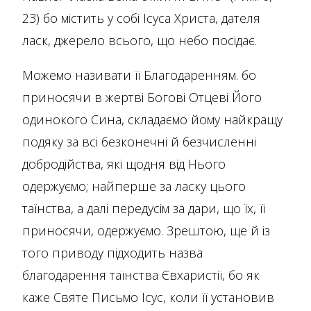
23) бо містить у собі Ісуса Христа, дателя
ласк, джерело всього, що небо посідає.
Можемо називати її Благодаренням. бо
приносячи в жертві Богові Отцеві Його
одинокого Сина, складаємо йому найкращу
подяку за всі безконечні й безчисленні
добродійства, які щодня від Нього
одержуємо; найперше за ласку цього
таїнства, а далі передусім за дари, що їх, її
приносячи, одержуємо. Зрештою, ще й із
того приводу підходить назва
благодарення таїнства Євхаристії, бо як
каже Святе Письмо Ісус, коли її установив