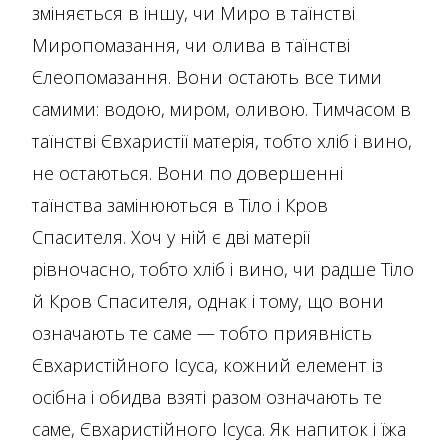
зміняється в іншу, чи Миро в таїнстві
Миропомазання, чи олива в таїнстві
Єлеопомазання. Вони остають все тими
самими: водою, миром, оливою. Тимчасом в
таїнстві Євхаристії матерія, тобто хліб і вино,
не остаються. Вони по довершенні
таїнства замінюються в Тіло і Кров
Спасителя. Хоч у ній є дві матерії
рівночасно, тобто хліб і вино, чи радше Тіло
й Кров Спасителя, однак і тому, що вони
означають те саме — тобто приявність
Євхаристійного Ісуса, кожний елемент із
осібна і обидва взяті разом означають те
саме, Євхаристійного Ісуса. Як напиток і їжа