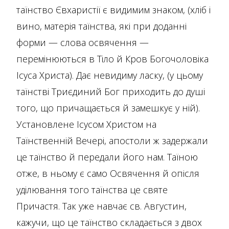
таїнство Євхаристії є видимим знаком, (хліб і
вино, матерія таїнства, які при доданні
форми — слова освячення —
перемінюються в Тіло й Кров Богочоловіка
Ісуса Христа). Дає невидиму ласку, (у цьому
таїнстві Триєдиний Бог приходить до душі
того, що причащається й замешкує у ній).
Установлене Ісусом Христом на
Таїнственній Вечері, апостоли ж задержали
це таїнство й передали його нам. Таїною
отже, в ньому є само Освячення й опісля
уділювання того таїнства це святе
Причастя. Так уже навчає св. Августин,
кажучи, що це таїнство складається з двох