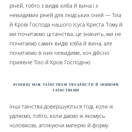
річей, тобто з видів хліба й вина і з
невидимих річей для людських очей — Тіла
й Крові Господа нашого Ісуса Христа. Тому й
ми почитаємо ці таїнства, це значить, ми не
почитаємо самих видів хліба й вина, але
почитаємо в них невидиме, хоч дійсно
приявне Тіло й Кров Господню.
Різниці між Таїнством Євхаристії й іншими
Таїнствами
Інші таїнства довершуються тоді, коли їх
уділяємо, тобто, коли даємо їх якомусь
чоловікові, аплікуючи матерію й форму.