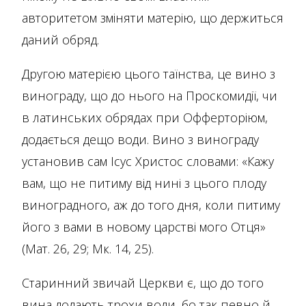
авторитетом зміняти матерію, що держиться
даний обряд.
Другою матерією цього таїнства, це вино з
винограду, що до нього на Проскомидії, чи
в латинських обрядах при Офферторіюм,
додається дещо води. Вино з винограду
установив сам Ісус Христос словами: «Кажу
вам, що не питиму від нині з цього плоду
виноградного, аж до того дня, коли питиму
його з вами в новому царстві мого Отця»
(Мат. 26, 29; Мк. 14, 25).
Старинний звичай Церкви є, що до того
вина додають трохи води, бо так певно й