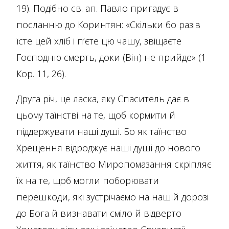
19). Подібно св. ап. Павло пригадує в
посланню до Коринтян: «Скільки бо разів
їсте цей хліб і п’єте цю чашу, звіщаєте
Господню смерть, доки (Він) не прийде» (1
Кор. 11, 26).
Друга річ, це ласка, яку Спаситель дає в
цьому таїнстві на те, щоб кормити й
піддержувати наші душі. Бо як таїнство
Хрещення відроджує наші душі до нового
життя, як таїнство Миропомазання скріпляє
їх на те, щоб могли поборювати
перешкоди, які зустрічаємо на нашій дорозі
до Бога й визнавати сміло й відверто