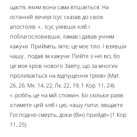
щастя, яким вона сама втішається. На
останній вечері Ісус сказав до своїх
апостолів: «... Ісус узявши хліб і
поблагословивши, ламав і давав учням
кажучи: Прийміть, їжте, це моє тіло. І взявши
чашу... подав їм кажучи: Пийте з неї всі, бо
це моя кров нового Завіту, що за многих
проливається на відпущення гріхів» (Мат.
26, 26; Мк. 14, 22; Лк. 22, 19; 1 Кор. 11, 24).
«...робіть це на мій спомин. Бо скільки разів
їстимете цей хліб і цю, чашу пити, звіщаєте
Господню смерть, доки (Він) прийде» (1 Кор.
11, 25).