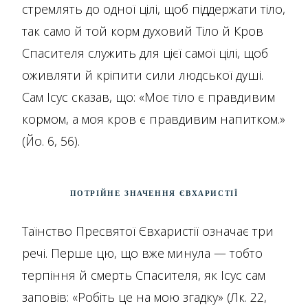
стремлять до одної цілі, щоб піддержати тіло,
так само й той корм духовий Тіло й Кров
Спасителя служить для цієї самої цілі, щоб
оживляти й кріпити сили людської душі.
Сам Ісус сказав, що: «Моє тіло є правдивим
кормом, а моя кров є правдивим напитком.»
(Йо. 6, 56).
Потрійне значення Євхаристії
Таїнство Пресвятої Євхаристії означає три
речі. Перше цю, що вже минула — тобто
терпіння й смерть Спасителя, як Ісус сам
заповів: «Робіть це на мою згадку» (Лк. 22,