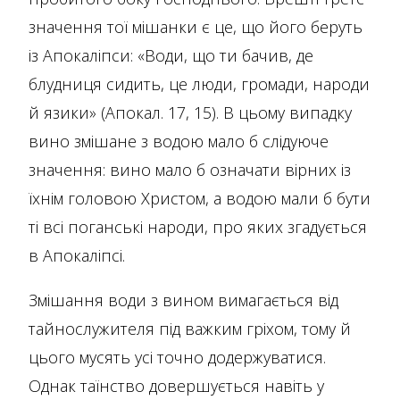
значення тої мішанки є це, що його беруть
із Апокаліпси: «Води, що ти бачив, де
блудниця сидить, це люди, громади, народи
й язики» (Апокал. 17, 15). В цьому випадку
вино змішане з водою мало б слідуюче
значення: вино мало б означати вірних із
їхнім головою Христом, а водою мали б бути
ті всі поганські народи, про яких згадується
в Апокаліпсі.
Змішання води з вином вимагається від
тайнослужителя під важким гріхом, тому й
цього мусять усі точно додержуватися.
Однак таїнство довершується навіть у