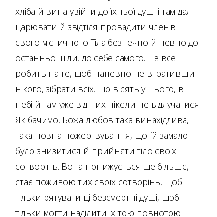
хліба й вина увійти до їхньої душі і там далі
царювати й звідтіля провадити членів
свого містичного Тіла безпечно й певно до
останньої ціли, до себе самого. Це все
робить на те, щоб напевно не втративши
нікого, зібрати всіх, що вірять у Нього, в
небі й там уже від них ніколи не відлучатися.
Як бачимо, Божа любов така винахідлива,
така повна пожертвування, що їй замало
було знизитися й прийняти тіло своїх
сотворінь. Вона понижується ще більше,
стає поживою тих своїх сотворінь, щоб
тільки рятувати ці безсмертні душі, щоб
тільки могти наділити їх тою повнотою