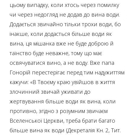
цьому випадку, коли хтось через помилку
чи через недогляд не додав до вина води.
Додається звичайно тільки трохи води, бо
інакше, коли додасться більше води як
вина, ця мішанка вже не буде доброю й
таїнство буде неважне, тому що має
освячуватися вино, а не воду. Вже папа
Гонорій перестерігає перед тим надужиттям
кажучи: «В Твоєму краю увійшов в життя
злочинний звичай уживати до
жертвування більше води як вина, коли
противно, згідно з розумним звичаєм
Вселенської Церкви, треба брати багато
більше вина як води (Декреталія Кн. 2, Тит.