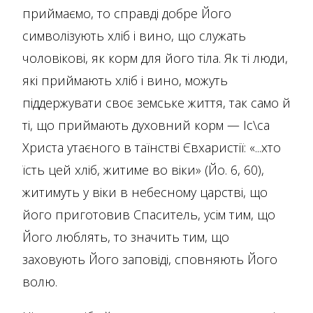
приймаємо, то справді добре Його
символізують хліб і вино, що служать
чоловікові, як корм для його тіла. Як ті люди,
які приймають хліб і вино, можуть
піддержувати своє земське життя, так само й
ті, що приймають духовний корм — Іс\са
Христа утаєного в таїнстві Євхаристії: «...хто
їсть цей хліб, житиме во віки» (Йо. 6, 60),
житимуть у віки в небесному царстві, що
його приготовив Спаситель, усім тим, що
Його люблять, то значить тим, що
заховують Його заповіді, сповняють Його
волю.