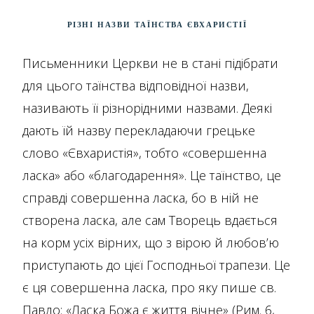
Різні назви Таїнства Євхаристії
Письменники Церкви не в стані підібрати
для цього таїнства відповідної назви,
називають її різнорідними назвами. Деякі
дають їй назву перекладаючи грецьке
слово «Євхаристія», тобто «совершенна
ласка» або «благодарення». Це таїнство, це
справді совершенна ласка, бо в ній не
створена ласка, але сам Творець вдається
на корм усіх вірних, що з вірою й любов’ю
приступають до цієї Господньої трапези. Це
є ця совершенна ласка, про яку пише св.
Павло: «Ласка Божа є життя вічне» (Рим. 6,