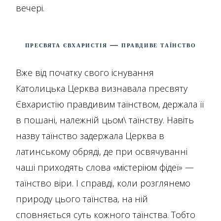
вечері.
Пресвята Євхаристія — Правдиве Таїнство
Вже від початку свого існування
Католицька Церква визнавала пресвяту
Євхаристію правдивим таїнством, держала її
в пошані, належній цьом\ таїнству. Навіть
назву таїнство задержала Церква в
латинському обряді, де при освячуванні
чаші приходять слова «містеріюм фідеї» —
таїнство віри. І справді, коли розглянемо
природу цього таїнства, на ній
сповняється суть кожного таїнства. Тобто