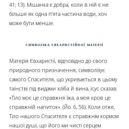
41; 13). Мішанка є добра, коли в ній є не
більше як одна п’ята частина води, хоч
може бути менше.
Символіка євхаристійної матерії
Матерія Євхаристії, відповідно до свого
природного призначення, символізує
самого Спасителя, що укривається в цьому
таїнстві під видами хліба й вина, ісус сказав:
«Тіло моє це справжня їжа, а моя кров це
справжній напиток». (Йо. 6, 56). Коли отже,
Тіло нашого Спасителя є справжнім кормом
нашої душі, що його ми чисті серцем