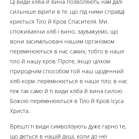
Ці види хліба й вина позволяють нам далі
сильніше вірити в те. що під ними справді
криється Тіло й Кров Спасителя. Ми.
споживаючи хліб і вино, зауважуємо, що
вони засимільовані нашим організмом
перемінюються в нас самих, тобто в наше
тіло й нашу кров. Проте, якщо цілком
природним способом той наш щоденний
хліб-корм. перемінюється в наше тіло; в нас
теж так само й ті види хліба й вина силою
Божою перемінюються в Тіло й Кров Ісуса
Христа...
Врешті ті види символізують дуже гарно те,
що діється в нашій душі, коли до неї