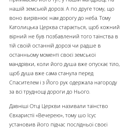
нашій земській дорозі. А по друге тому, що
воно вирівнює нам дорогу до неба. Тому
Католицька Церква старається, щоб кожний
вірний не був позбавлений того таїнства в
тій своїй останній дорозі чи радше в
останньому моменті своєї земської
мандрівки, коли його душа вже опускає тіло,
щоб душа вже сама станула перед
Спасителем і з Його рук одержала нагороду
за всі труднощі дороги до Нього.
Давніші Отці Церкви називали таїнство
Євхаристії «Вечерею», тому шо Ісус
установив його підчас послідньої своєї