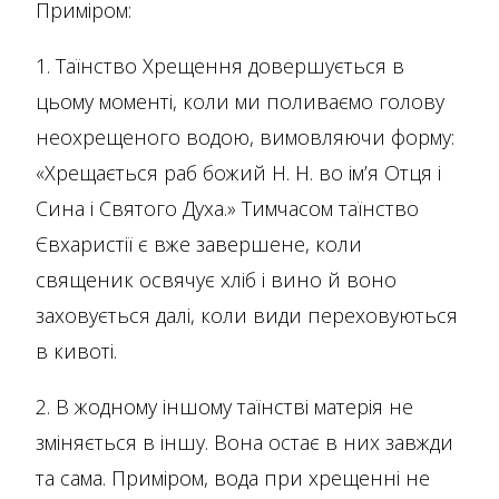
Приміром:
1. Таїнство Хрещення довершується в
цьому моменті, коли ми поливаємо голову
неохрещеного водою, вимовляючи форму:
«Хрещається раб божий Н. Н. во ім’я Отця і
Сина і Святого Духа.» Тимчасом таїнство
Євхаристії є вже завершене, коли
священик освячує хліб і вино й воно
заховується далі, коли види переховуються
в кивоті.
2. В жодному іншому таїнстві матерія не
зміняється в іншу. Вона остає в них завжди
та сама. Приміром, вода при хрещенні не