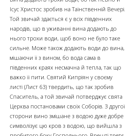
Ісус Христос зробив на Таїнственній Вечері.
Той звичай здається є у всіх південних
народів, що в уживанні вина додають до
нього трохи води, щоб воно не було таке
сильне. Може також додають води до вина,
мішаючи її з вином, бо вода сама в
південних краях несмачна й тепла, так що
важко її пити. Святий Кипріян у своєму
листі (Лист 63) твердить, що так зробив
Спаситель, а той звичай потверджує свята
Церква постановами своїх Соборів. З другої
сторони вино змішане з водою дуже добре
символізує цю кров з водою, що вийшла з
пробитого боку Господнього. Врешті третє