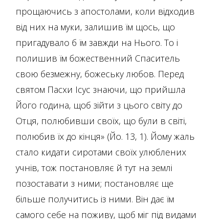
прощаючись з апостолами, коли відходив
від них на муки, залишив їм щось, що
пригадувало б їм завжди на Нього. То і
полишив їм божественний Спаситель
свою безмежну, божеську любов. Перед
святом Пасхи Ісус знаючи, що прийшла
Його година, щоб зійти з цього світу до
Отця, полюбивши своїх, що були в світі,
полюбив їх до кінця» (Йо. 13, 1). Йому жаль
стало кидати сиротами своїх улюблених
учнів, тож постановляє й тут на землі
позоставати з ними; постановляє ще
більше получитись із ними. Він дає їм
самого себе на поживу, щоб міг під видами