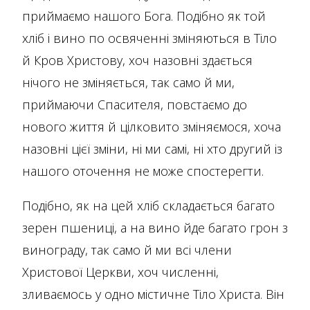
приймаємо нашого Бога. Подібно як той
хліб і вино по освяченні зміняються в Тіло
й Кров Христову, хоч назовні здається
нічого не зміняється, так само й ми,
приймаючи Спасителя, повстаємо до
нового життя й цілковито зміняємося, хоча
назовні цієї зміни, ні ми самі, ні хто другий із
нашого оточення не може спостерегти.
Подібно, як на цей хліб складається багато
зерен пшениці, а на вино йде багато грон з
винограду, так само й ми всі члени
Христової Церкви, хоч численні,
зливаємось у одно містичне Тіло Христа. Він