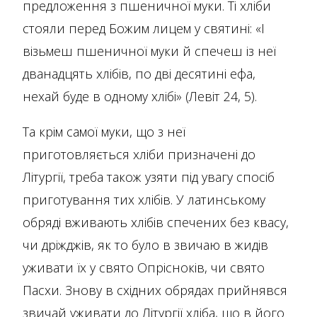
предложення з пшеничної муки. Ті хліби
стояли перед Божим лицем у святині: «І
візьмеш пшеничної муки й спечеш із неї
дванадцять хлібів, по дві десятині ефа,
нехай буде в одному хлібі» (Левіт 24, 5).
Та крім самої муки, що з неї
приготовляється хліби призначені до
Літургії, треба також узяти під увагу спосіб
приготування тих хлібів. У латинському
обряді вживають хлібів спечених без квасу,
чи дріжджів, як то було в звичаю в жидів
уживати їх у свято Опрісноків, чи свято
Пасхи. Знову в східних обрядах прийнявся
звичай уживати до Літургії хліба, що в його