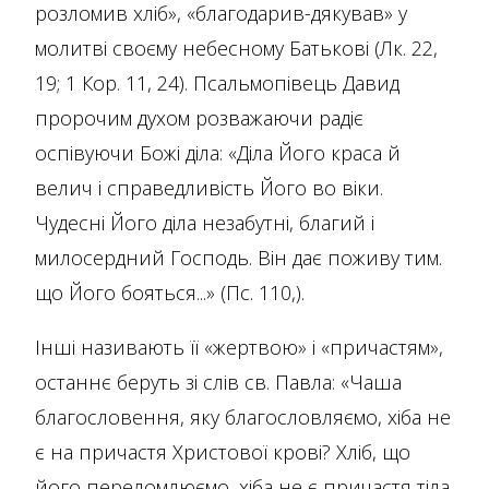
розломив хліб», «благодарив-дякував» у
молитві своєму небесному Батькові (Лк. 22,
19; 1 Кор. 11, 24). Псальмопівець Давид
пророчим духом розважаючи радіє
оспівуючи Божі діла: «Діла Його краса й
велич і справедливість Його во віки.
Чудесні Його діла незабутні, благий і
милосердний Господь. Він дає поживу тим.
що Його бояться...» (Пс. 110,).
Інші називають її «жертвою» і «причастям»,
останнє беруть зі слів св. Павла: «Чаша
благословення, яку благословляємо, хіба не
є на причастя Христової крові? Хліб, що
його переломлюємо, хіба не є причастя тіла