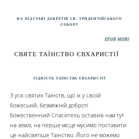
На підставі декретів св. Тридентійського
собору
EPUB
MOBI
СВЯТЕ ТАЇНСТВО ЄВХАРИСТІЇ
Гідність Таїнства Євхаристії
З усіх святих Таїнств, що їх у своїй
божеській, безмежній доброті
божественний Спаситель оставив нам тут
на землі, на перше місце мусимо поставити
це найсвятіше Таїнство. Його не можемо