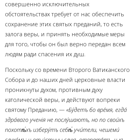
совершенно исключительных
обстоятельствах требует от нас обеспечить
сохранение этих святых преданий, то есть
залога веры, и принять необходимые меры
для того, чтобы он был верно передан всем
людям ради спасения их душ.
Поскольку со времени Второго Ватиканского
Собора и до наших дней церковные власти
проникнуты духом, противным духу
католической веры, и действуют вопреки
святому Преданию, —
«Бу́детъ бо вре́мя, егда́
здра́ваго ученія не послу́шаютъ, но по свои́хъ
похотѣ́хъ изберу́тъ себѣ́ учи́тели, чешеми́
слухо́мъ: и от и́стины слухъ отвратя́тъ, и къ