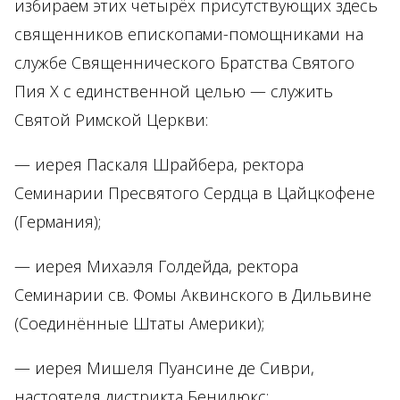
избираем этих четырёх присутствующих здесь
священников епископами-помощниками на
службе Священнического Братства Святого
Пия Х с единственной целью — служить
Святой Римской Церкви:
— иерея Паскаля Шрайбера, ректора
Семинарии Пресвятого Сердца в Цайцкофене
(Германия);
— иерея Михаэля Голдейда, ректора
Семинарии св. Фомы Аквинского в Дильвине
(Соединённые Штаты Америки);
— иерея Мишеля Пуансине де Сиври,
настоятеля дистрикта Бенилюкс;