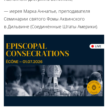
— иерея Марка Аннапье, преподавателя
Семинарии святого Фомы Аквинского
в Дильвине (Соединённые Штаты Америки).