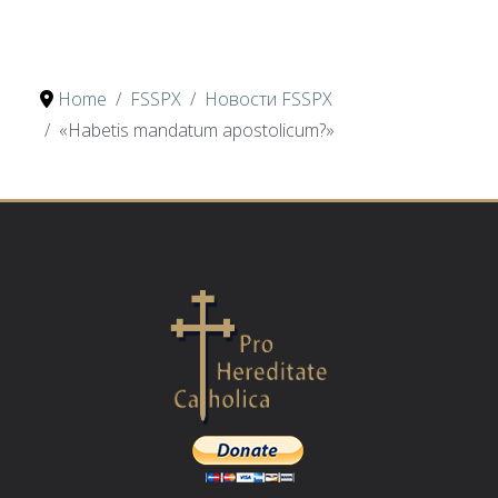
Home
FSSPX
Новости FSSPX
«Habetis mandatum apostolicum?»