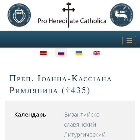
Выберите язык
Преп. Іоанна-Кассіана
Римлянина (†435)
Календарь
Византийско-
славянский
Литургический