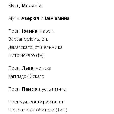
Мучц.
Меланіи
Мучч.
Аверкія
и
Веніамина
Преп.
Іоанна
, нареч.
Варсанофіемъ, еп.
Дамасскаго, отшельника
Нитрійскаго (†V)
Преп.
Льва
, монаха
Каппадокійскаго
Преп.
Паисія
пустынника
Препмуч.
Ѳеостирикта
, иг.
Пеликитскія обители (†VIII)