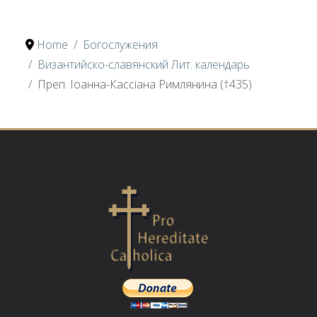
Home
Богослужения
Византийско-славянский Лит. календарь
Преп. Іоанна-Кассіана Римлянина (†435)