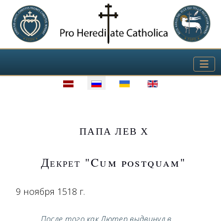
Выберите язык
ПАПА ЛЕВ Х
Декрет "Cum postquam"
9 ноября 1518 г.
После того как Лютер выдвинул в