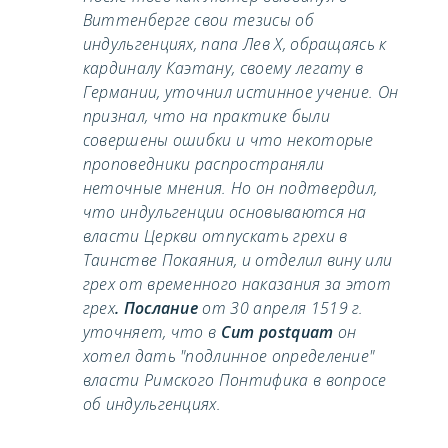
Виттенберге свои тезисы об
индульгенциях, папа Лев Х, обращаясь к
кардиналу Каэтану, своему легату в
Германии, уточнил истинное учение. Он
признал, что на практике были
совершены ошибки и что некоторые
проповедники распространяли
неточные мнения. Но он подтвердил,
что индульгенции основываются на
власти Церкви отпускать грехи в
Таинстве Покаяния, и отделил вину или
грех от временного наказания за этот
грех
. Послание
от 30 апреля 1519 г.
уточняет, что в
Cum postquam
он
хотел дать "подлинное определение"
власти Римского Понтифика в вопросе
об индульгенциях.