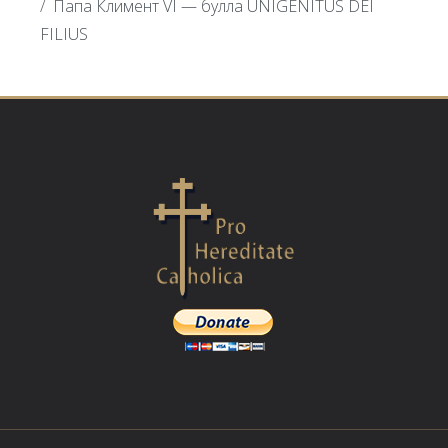
Папа Климент VI — булла UNIGENITUS DEI
FILIUS