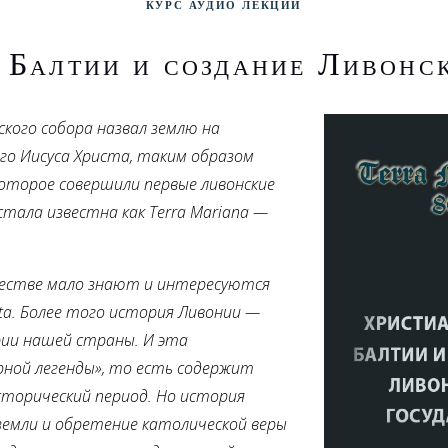
Курс аудио лекций
 Балтии и создание Ливонск
ского собора назвал землю на
го Иисуса Христа, таким образом
оторое совершили первые ливонские
стала известна как Terra Mariana —
ществе мало знают и интересуются
ita. Более того история Ливонии —
ии нашей страны. И эта
рной легенды», то есть содержит
торический период. Но история
емли и обретение католической веры