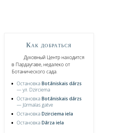
Как добраться
Духовный Центр находится
в Пардаугаве, недалеко от
Ботанического сада.
Остановка
Botāniskais dārzs
— ул. Dzirciema
Остановка
Botāniskais dārzs
— Jūrmalas gatve
Остановка
Dzirciema iela
Остановка
Dārza iela