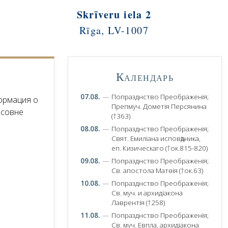
Skrīveru iela 2
Rīga, LV-1007
Календарь
07.08.
—
Попразднство Преображенія;
ормация о
Препмуч. Дометія Персянина
асовне
(†363)
08.08.
—
Попразднство Преображенія;
Свят. Емиліана исповѣдника,
еп. Кизическаго (†ок.815-820)
09.08.
—
Попразднство Преображенія;
Св. апостола Матѳія (†ок.63)
10.08.
—
Попразднство Преображенія;
Св. муч. и архидіакона
Лаврентія (†258)
11.08.
—
Попразднство Преображенія;
Св. муч. Евпла, архидіакона