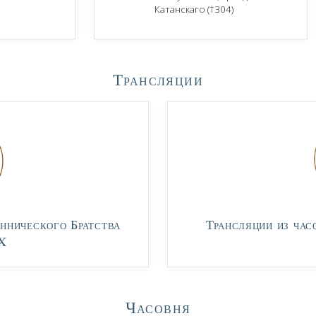
Катанскаго (†304)
Трансляции
ннического Братства
Трансляции из час
X
Часовня