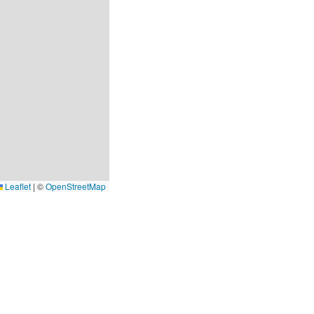
Leaflet
|
©
OpenStreetMap