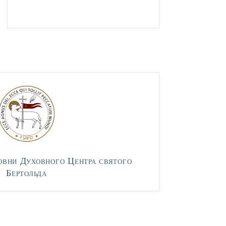
овни Духовного Центра святого
Бертольда