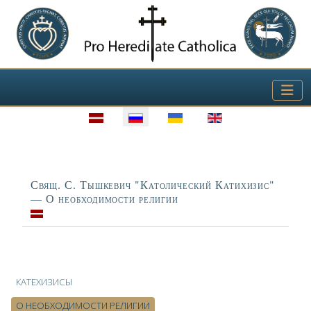
Выберите язык
Заголовок
Свящ. С. Тышкевич "Католический Катихизис"
— О необходимости религии
Материалы
КАТЕХИЗИСЫ
О НЕОБХОДИМОСТИ РЕЛИГИИ