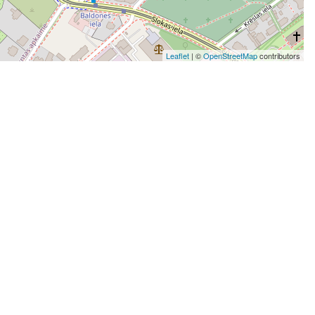
Leaflet
| ©
OpenStreetMap
contributors