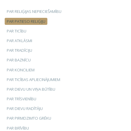
PAR RELIĢIJAS NEPIECIEŠAMĪBU
PAR PATIESO RELIĢIJU
PAR TICĪBU
PAR ATKLĀSMI
PAR TRADĪCIJU
PAR BAZNĪCU
PAR KONCILIEM
PAR TICĪBAS APLIECINĀJUMIEM
PAR DIEVU UN VIŅA BŪTĪBU
PAR TRĪSVIENĪBU
PAR DIEVU RADĪTĀJU
PAR PIRMDZIMTO GRĒKU
PAR BRĪVĪBU