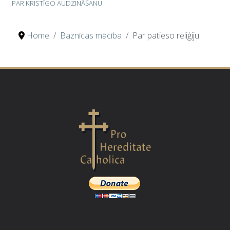
PAR KRISTĪGO AUDZINĀŠANU
Home
Baznīcas mācība
Par patieso reliģiju