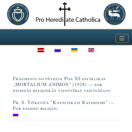
Izvēlieties valodu
Virsraksts
Fragmenti no pāvesta Pija XI enciklikas
„MORTALIUM ANIMOS” (1928) — par
patiesās reliģiskās vienotības veicināšanu
Pr. S. Tiškevičs "Katoliskais Katehisms" —
Par patieso reliģiju
Rakstu tabula