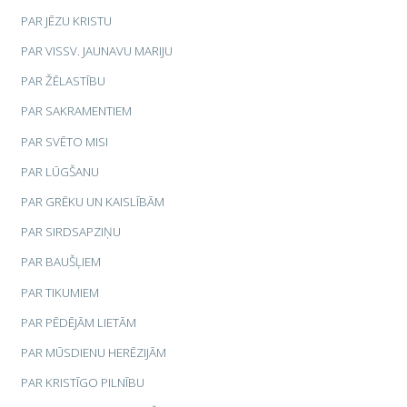
PAR JĒZU KRISTU
PAR VISSV. JAUNAVU MARIJU
PAR ŽĒLASTĪBU
PAR SAKRAMENTIEM
PAR SVĒTO MISI
PAR LŪGŠANU
PAR GRĒKU UN KAISLĪBĀM
PAR SIRDSAPZIŅU
PAR BAUŠĻIEM
PAR TIKUMIEM
PAR PĒDĒJĀM LIETĀM
PAR MŪSDIENU HERĒZIJĀM
PAR KRISTĪGO PILNĪBU