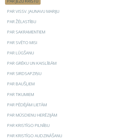
PAR JĒZU KRISTU
PAR VISSV. JAUNAVU MARIJU
PAR ŽĒLASTĪBU
PAR SAKRAMENTIEM
PAR SVĒTO MISI
PAR LŪGŠANU
PAR GRĒKU UN KAISLĪBĀM
PAR SIRDSAPZIŅU
PAR BAUŠĻIEM
PAR TIKUMIEM
PAR PĒDĒJĀM LIETĀM
PAR MŪSDIENU HERĒZIJĀM
PAR KRISTĪGO PILNĪBU
PAR KRISTĪGO AUDZINĀŠANU