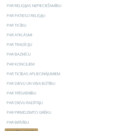
PAR RELIĢIJAS NEPIECIEŠAMĪBU
PAR PATIESO RELIĢIJU
PAR TICĪBU
PAR ATKLĀSMI
PAR TRADĪCIJU
PAR BAZNĪCU
PAR KONCILIEM
PAR TICĪBAS APLIECINĀJUMIEM
PAR DIEVU UN VIŅA BŪTĪBU
PAR TRĪSVIENĪBU
PAR DIEVU RADĪTĀJU
PAR PIRMDZIMTO GRĒKU
PAR BRĪVĪBU