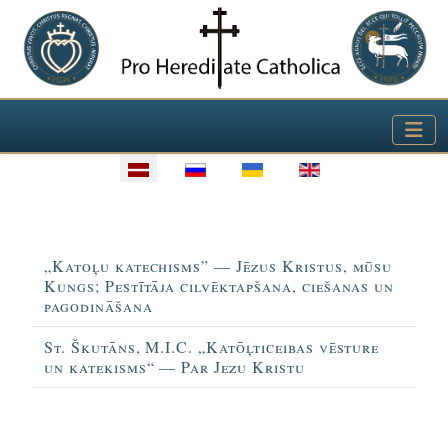
Izvēlieties valodu
Virsraksts
„Katoļu katechisms” — Jēzus Kristus, mūsu
Kungs; Pestītāja cilvēktapšana, ciešanas un
pagodināšana
St. Škutāns, M.I.C. „Katōļticeibas vēsture
un katekisms“ — Par Jezu Kristu
Rakstu tabula