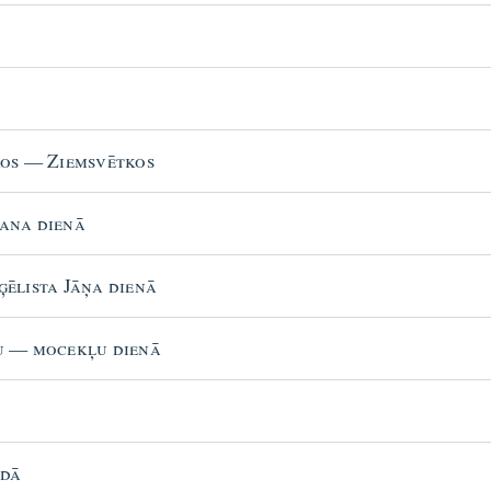
kos — Ziemsvētkos
fana dienā
ģēlista Jāņa dienā
ņu — mocekļu dienā
adā