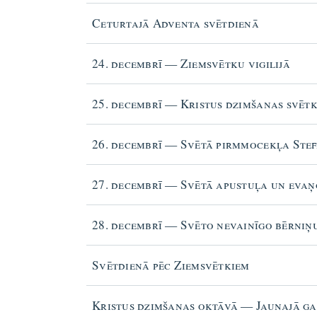
Ceturtajā Adventa svētdienā
24. decembrī — Ziemsvētku vigilijā
25. decembrī — Kristus dzimšanas svēt
26. decembrī — Svētā pirmmocekļa Ste
27. decembrī — Svētā apustuļa un evaņ
28. decembrī — Svēto nevainīgo bērni
Svētdienā pēc Ziemsvētkiem
Kristus dzimšanas oktāvā — Jaunajā g