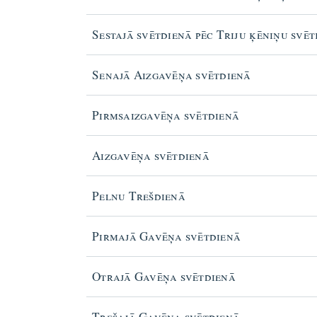
Sestajā svētdienā pēc Triju ķēniņu svē
Senajā Aizgavēņa svētdienā
Pirmsaizgavēņa svētdienā
Aizgavēņa svētdienā
Pelnu Trešdienā
Pirmajā Gavēņa svētdienā
Otrajā Gavēņa svētdienā
Trešajā Gavēņa svētdienā