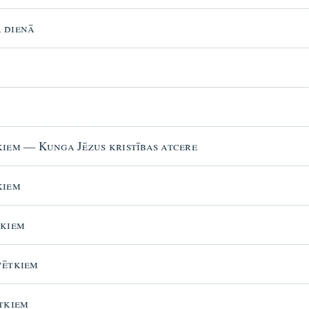
a dienā
kiem — Kunga Jēzus kristības atcere
kiem
tkiem
vētkiem
ētkiem