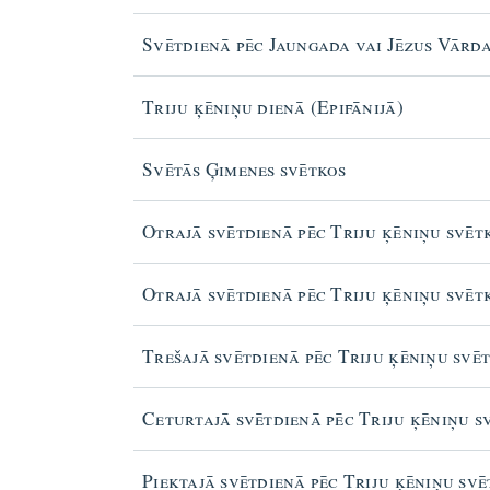
Svētdienā pēc Jaungada vai Jēzus Vārd
Triju ķēniņu dienā (Epifānijā)
Svētās Ģimenes svētkos
Otrajā svētdienā pēc Triju ķēniņu svēt
Otrajā svētdienā pēc Triju ķēniņu svēt
Trešajā svētdienā pēc Triju ķēniņu svē
Ceturtajā svētdienā pēc Triju ķēniņu s
Piektajā svētdienā pēc Triju ķēniņu sv