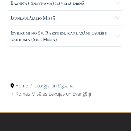
Baznīcas (dievnama) iesvētes dienā
Jaunlaulājamo Missā
Izvilkumi no Sv. Rakstiem, kas lasāmi laulību
gadījumā (Sine Missa)
Home
Liturģija un lūgšana
Romas Misāles Lekcijas un Evaņģēliji