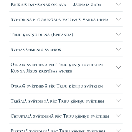
Kristus dzimšanas oktāvā — Jaunajā gadā
Svētdienā pēc Jaungada vai Jēzus Vārda dienā
Triju ķēniņu dienā (Epifānijā)
Svētās Ģimenes svētkos
Otrajā svētdienā pēc Triju ķēniņu svētkiem —
Kunga Jēzus kristības atcere
Otrajā svētdienā pēc Triju ķēniņu svētkiem
Trešajā svētdienā pēc Triju ķēniņu svētkiem
Ceturtajā svētdienā pēc Triju ķēniņu svētkiem
Piektajā svētdienā pēc Triju ķēniņu svētkiem