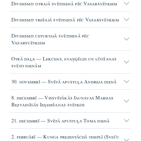
Divdesmit otrajā svētdienā pēc Vasarsvētkiem
Divdesmit trešajā svētdienā pēc Vasarsvētkiem
Divdesmit ceturtajā svētdienā pēc
Vasarsvētkiem
Otrā daļa — Lekcijas, evaņģēliji un lūgšanas
svēto dienām
30. novembrī — Svētā apustuļa Andreja dienā
8. decembrī — Vissvētākās Jaunavas Marijas
Bezvainīgās Ieņemšanas svētkos
21. decembrī — Svētā apustuļa Toma dienā
2. februārī — Kunga prezentācijā templī (Sveču