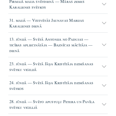
Pirmajā maija svētdienā — Māras zemes
Karalienes svētkos
31. maijā — Vissvētās Jaunavas Marijas
Karalienes dienā
13. jūnijā — Svētā Antonija no Padujas —
ticības apliecinātāja — Baznīcas mācītāja —
dienā
23. jūnijā — Svētā Jāņa Kristītāja dzimšanas
svētku vigilijā
24. jūnijā — Svētā Jāņa Kristītāja dzimšanas
svētkos
28. jūnijā — Svēto apustuļu Petera un Pavīla
svētku vigilljā