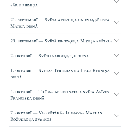
sāpju piemiņa
21. septembrī — Svētā apustuļa un evaņģēlista
Mateja dienā
29. septembrī — Svētā ercenģeļa Miķeļa svētkos
2. oktobrī — Svēto sargeņģeļu dienā
1. oktobrī — Svētas Terēzijas no Jēzus Bērniņa
dienā
4. oktobrī — Ticības apliecinātāja svētā Asīzes
Franciska dienā
7. oktobrī — Vissvētākās Jaunavas Marijas
Rožukroņa svētkos