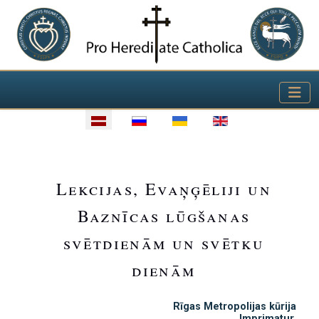
Izvēlieties valodu
Lekcijas, Evaņģēliji un
Baznīcas lūgšanas
svētdienām un svētku
dienām
Rīgas Metropolijas kūrija
Imprimatur.