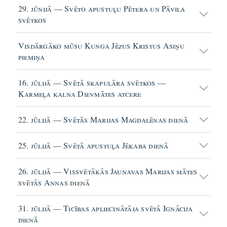
29. jūnijā — Svēto apustuļu Pētera un Pāvila
svētkos
Visdārgāko mūsu Kunga Jēzus Kristus Asiņu
piemiņa
16. jūlijā — Svētā skapulāra svētkos —
Karmeļa kalna Dievmātes atcere
22. jūlijā — Svētās Marijas Magdalēnas dienā
25. jūlijā — Svētā apustuļa Jēkaba dienā
26. jūlijā — Vissvētākās Jaunavas Marijas mātes
svētās Annas dienā
31. jūlijā — Ticības apliecinātāja svētā Ignācija
dienā