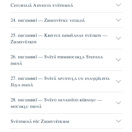
Ceturtajā Adventa svētdienā
24. decembrī — Ziemsvētku vigilijā
25. decembrī — Kristus dzimšanas svētkos —
Ziemsvētkos
26. decembrī — Svētā pirmmocekļa Stefana
dienā
27. decembrī — Svētā apustuļa un evaņģēlista
Jāņa dienā
28. decembrī — Svēto nevainīgo bērniņu —
mocekļu dienā
Svētdienā pēc Ziemsvētkiem