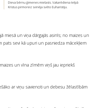
Dieva bērnu ģimenes mielasts. Vakarēdiena telpā
Kristus pirmoreiz svinēja svēto Euharistiju.
ajā miesā un viņa dārgajās asinīs; no maizes un
vam pats sevi kā upuri un pasniedza mācekļiem
 maizes un vīna zīmēm viņš jau iepriekš
iešāko ar viņu savienoti un debesu žēlastībām