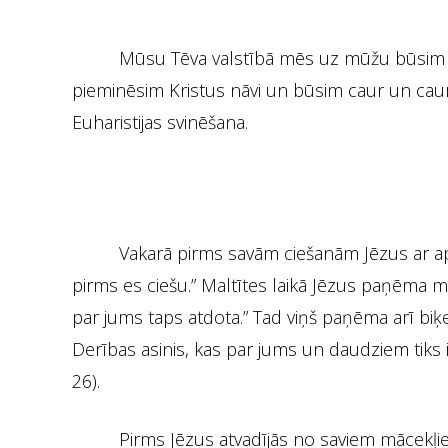
Mūsu Tēva valstībā mēs uz mūžu būsim s
pieminēsim Kristus nāvi un būsim caur un cauri 
Euharistijas svinēšana.
Vakarā pirms savām ciešanām Jēzus ar apus
pirms es ciešu.” Maltītes laikā Jēzus paņēma m
par jums taps atdota.” Tad viņš paņēma arī biķe
Derības asinis, kas par jums un daudziem tiks i
26).
Pirms Jēzus atvadījās no saviem mācekļiem