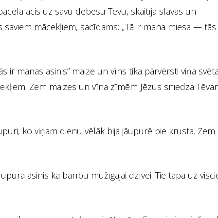
pacēla acis uz savu debesu Tēvu, skaitīja slavas un
 saviem mācekļiem, sacīdams: „Tā ir mana miesa — tās
s ir manas asinis” maize un vīns tika pārvērsti viņa svēt
ert jutekļiem. Zem maizes un vīna zīmēm Jēzus sniedza Tē
puri, ko viņam dienu vēlāk bija jāupurē pie krusta. Zem
ra asinis kā barību mūžīgajai dzīvei. Tie tapa uz visc