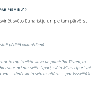
PAR PIEMIŅU”?
vinēt svēto Euharistiju un pie tam pārvērst
stuļi pēdējā vakarēdienā.
aur to top izteikta slava un pateicība Tēvam, to
nības sauc arī par svēto Upuri, svēto Mises Upuri vai
, vai — tāpēc ka to svin uz altāra — par Vissvētāko