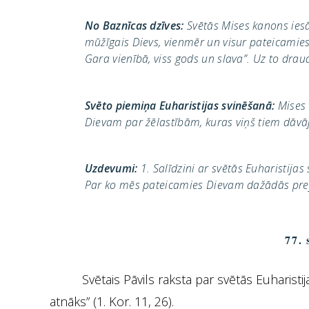
No Baznīcas dzīves:
Svētās Mises kanons iesāka
mūžīgais Dievs, vienmēr un visur pateicamies
Gara vienībā, viss gods un slava”. Uz to drau
Svēto piemiņa Euharistijas svinēšanā:
Mises 
Dievam par žēlastībām, kuras viņš tiem dāvāji
Uzdevumi:
1. Salīdzini ar svētās Euharistija
Par ko mēs pateicamies Dievam dažādās pref
77.
Svētais Pāvils raksta par svētās Euharisti
atnāks” (1. Kor. 11, 26).