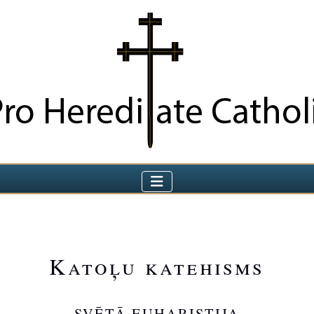
Katoļu katehisms
SVĒTĀ EUHARISTIJA