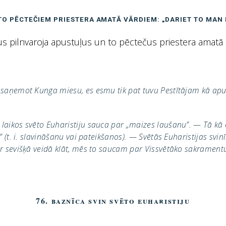
TO PĒCTEČIEM PRIESTERA AMATĀ VĀRDIEM: „DARIET TO MAN 
s pilnvaroja apustuļus un to pēctečus priestera amatā s
n saņemot Kunga miesu, es esmu tik pat tuvu Pestītājam kā apu
laikos svēto Euharistiju sauca par „maizes laušanu”. — Tā kā c
” (t. i. slavināšanu vai pateikšanos). — Svētās Euharistijas svi
ir sevišķā veidā klāt, mēs to saucam par Vissvētāko sakramentu
76. Baznīca svin svēto Euharistiju