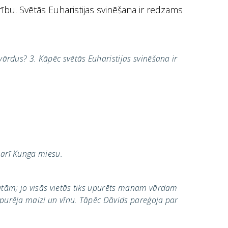
bu. Svētās Euharistijas svinēšana ir redzams
 vārdus? 3. Kāpēc svētās Euharistijas svinēšana ir
u arī Kunga miesu.
autām; jo visās vietās tiks upurēts manam vārdam
 upurēja maizi un vīnu. Tāpēc Dāvids pareģoja par