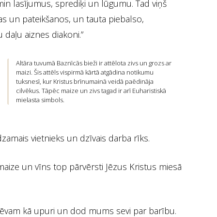
min lasījumus, sprediķi un lūgumu. Tad viņš
as un pateikšanos, un tauta piebalso,
 daļu aiznes diakoni.”
Altāra tuvumā Baznīcās bieži ir attēlota zivs un grozs ar
maizi. Šis attēls vispirmā kārtā atgādina notikumu
tuksnesī, kur Kristus brīnumainā veidā paēdināja
cilvēkus. Tāpēc maize un zivs tagad ir arī Euharistiskā
mielasta simbols.
edzamais vietnieks un dzīvais darba rīks.
 maize un vīns top pārvērsti Jēzus Kristus miesā
 Tēvam kā upuri un dod mums sevi par barību.