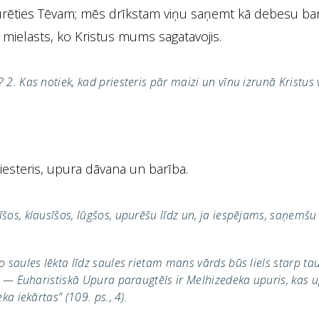
urēties Tēvam; mēs drīkstam viņu saņemt kā debesu barī
 mielasts, ko Kristus mums sagatavojis.
? 2. Kas notiek, kad priesteris pār maizi un vīnu izrunā Kristus
riesteris, upura dāvana un barība.
tīšos, klausīšos, lūgšos, upurēšu līdz un, ja iespējams, saņemš
o saules lēkta līdz saules rietam mans vārds būs liels starp t
1). — Euharistiskā Upura paraugtēls ir Melhizedeka upuris, kas
ka iekārtas” (109. ps., 4).