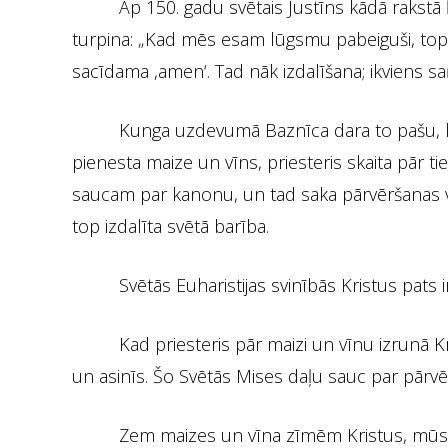
Ap 150. gadu svētais Justīns kādā rakstā 
turpina: „Kad mēs esam lūgsmu pabeiguši, top 
sacīdama ,amen‘. Tad nāk izdalīšana; ikviens s
Kunga uzdevumā Baznīca dara to pašu, ko 
pienesta maize un vīns, priesteris skaita pār 
saucam par kanonu, un tad saka pārvēršanas v
top izdalīta svētā barība.
Svētās Euharistijas svinībās Kristus pats i
Kad priesteris pār maizi un vīnu izrunā K
un asinīs. Šo Svētās Mises daļu sauc par pārvē
Zem maizes un vīna zīmēm Kristus, mūsu 