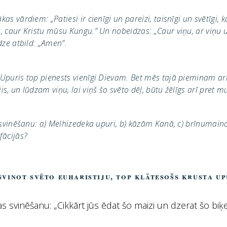
s vārdiem: „Patiesi ir cienīgi un pareizi, taisnīgi un svētīgi, k
, caur Kristu mūsu Kungu.” Un nobeidzas: „Caur viņu, ar viņu 
dze atbild: „Amen”.
Upuris top pienests vienīgi Dievam. Bet mēs tajā pieminam arī
s, un lūdzam viņu, lai viņš šo svēto dēļ, būtu žēlīgs arī pret 
s svinēšanu: a) Melhizedeka upuri, b) kāzām Kanā, c) brīnumai
ācijās?
 Svinot svēto Euharistiju, top klātesošs Krusta Up
jas svinēšanu: „Cikkārt jūs ēdat šo maizi un dzerat šo biķ