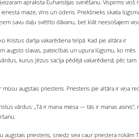
ķeizaram apraksta Euharistijas svinēšanu. Vispirms viņš 
ienesta maize, vīns un ūdens. Priekšnieks skaita lūgsm
aņem savu daļu svētīto dāvanu, bet klāt neesošajiem viņu
Kristus darīja vakarēdiena telpā. Kad pie altāra ir
tiem augsto slavas, pateicības un upura lūgsmu, ko mēs
ārdus, kurus Jēzus sacīja pēdējā vakarēdienā; pēc tam
r mūsu augstais priesteris. Priesteris pie altāra ir viņa r
ristus vārdus: „Tā ir mana miesa — tās ir manas asinis”,
ršanu.
augstais priesteris, sniedz sevi caur priestera rokām