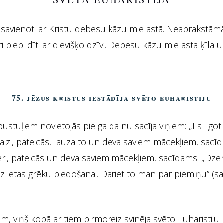
avienoti ar Kristu debesu kāzu mielastā. Neaprakstāmā
piepildīti ar dievišķo dzīvi. Debesu kāzu mielasta ķīla u
75. Jēzus Kristus iestādīja svēto Euharistiju
tuļiem novietojās pie galda nu sacīja viņiem: „Es ilgotie
aizi, pateicās, lauza to un deva saviem mācekļiem, sacīd
ri, pateicās un deva saviem mācekļiem, sacīdams: „Dzeriet
zlietas grēku piedošanai. Dariet to man par piemiņu” (sa
, viņš kopā ar tiem pirmoreiz svinēja svēto Euharistiju.