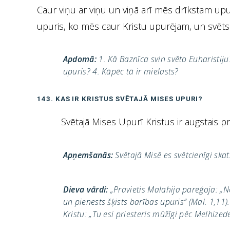
Caur viņu ar viņu un viņā arī mēs drīkstam up
upuris, ko mēs caur Kristu upurējam, un svēts
Apdomā:
1. Kā Baznīca svin svēto Euharistiju
upuris? 4. Kāpēc tā ir mielasts?
143. KAS IR KRISTUS SVĒTAJĀ MISES UPURI?
Svētajā Mises Upurī Kristus ir augstais p
Apņemšanās:
Svētajā Misē es svētcienīgi ska
Dieva vārdi:
„Pravietis Malahija pareģoja: „N
un pienests šķists barības upuris” (Mal. 1,1
Kristu: „Tu esi priesteris mūžīgi pēc Melhizede