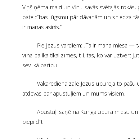
Viņš ņēma maizi un vīnu savās svētajās rokās, 
pateicības lūgsmu pār dāvanām un sniedza tās
ir manas asinis.”
Pie Jēzus vārdiem: „Tā ir mana miesa — tā
vīna palika tikai zīmes, t. i. tas, ko var uztv
sevi kā barību.
Vakarēdiena zālē Jēzus upurēja to pašu u
atdevās par apustuļiem un mums visiem.
Apustuļi saņēma Kunga upura miesu un upu
piepildīti.