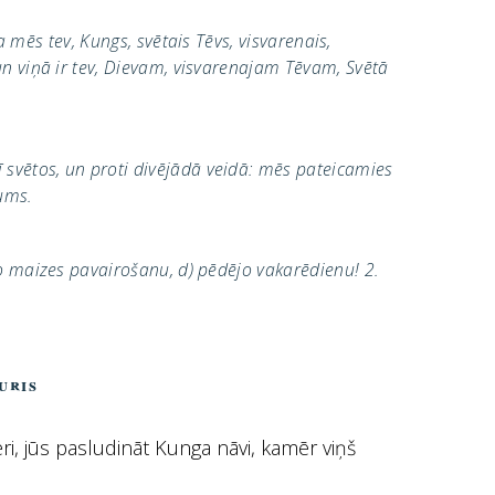
a mēs tev, Kungs, svētais Tēvs, visvarenais,
un viņā ir tev, Dievam, visvarenajam Tēvam, Svētā
 svētos, un proti divējādā veidā: mēs pateicamies
mums.
no maizes pavairošanu, d) pēdējo vakarēdienu! 2.
uris
eri, jūs pasludināt Kunga nāvi, kamēr viņš