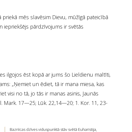
 priekā mēs slavēsim Dievu, mūžīgā pateicībā
n iepriekšējs pārdzīvojums ir svētās
s ilgojos ēst kopā ar jums šo Lieldienu maltīti,
ams: „Ņemiet un ēdiet, tā ir mana miesa, kas
 visi no tā, jo tās ir manas asinis, Jaunās
l. Mark. 17—25; Lūk. 22,14—20; 1. Kor. 11, 23-
Baznīcas dzīves viduspunktā stāv svētā Euharistija,