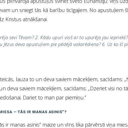
s pilnvaroja apustuļus svinēt svēto Euharistiju: viņš uzd
am un sniegt tās kā barību ticīgajiem. No apustuļiem šī 
dz Kristus atnākšanai.
ēja sevi Tēvam? 2. Kādu upuri viņš ar to upurēja jau iepriekš
u Jēzus deva apustuļiem pie pēdējā vakarēdiena? 6. Uz ko šī pil
teicās, lauza to un deva saviem mācekļiem, sacīdams: „Ņ
 un deva saviem mācekļiem, sacīdams: „Dzeriet visi no tā,
iedošanai. Dariet to man par piemiņu.”
MIESA — TĀS IR MANAS ASINIS”?
 ir manas asinis” maize un vīns tika pārvērsti viņa miesā