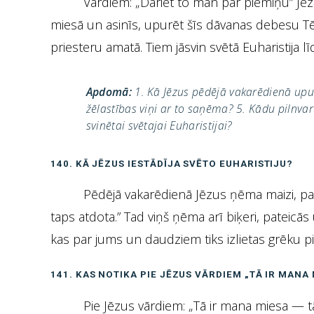
Vārdiem: „Dariet to man par piemiņu” Jēzu
miesā un asinīs, upurēt šīs dāvanas debesu Tēv
priesteru amatā. Tiem jāsvin svētā Euharistija lī
Apdomā:
1. Kā Jēzus pēdējā vakarēdienā upur
žēlastības viņi ar to saņēma? 5. Kādu pilnvar
svinētai svētajai Euharistijai?
140. KĀ JĒZUS IESTĀDĪJA SVĒTO EUHARISTIJU?
Pēdējā vakarēdienā Jēzus ņēma maizi, pa
taps atdota.” Tad viņš ņēma arī biķeri, pateicās
kas par jums un daudziem tiks izlietas grēku p
141. KAS NOTIKA PIE JĒZUS VĀRDIEM „TĀ IR MANA 
Pie Jēzus vārdiem: „Tā ir mana miesa — tās