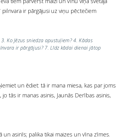
eva tiem pārvērst maizi un vīnu viņa svētajā
pilnvara ir pārgājusi uz viņu pēctečiem
? 3. Ko Jēzus sniedza apustuļiem? 4. Kādas
nvara ir pārgājusi? 7. Līdz kādai dienai jātop
emiet un ēdiet: tā ir mana miesa, kas par joms
 jo tās ir manas asinis, Jaunās Derības asinis,
 un asinīs; palika tikai maizes un vīna zīmes.