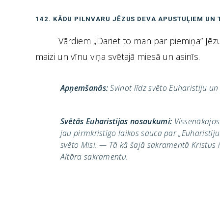
142. KĀDU PILNVARU JĒZUS DEVA APUSTUĻIEM UN 
Vārdiem „Dariet to man par piemiņa” Jēzu
maizi un vīnu viņa svētajā miesā un asinīs.
Apņemšanās:
Svinot līdz svēto Euharistiju u
Svētās Euharistijas nosaukumi:
Vissenākajos 
jau pirmkristīgo laikos sauca par „Euharistiju
svēto Misi. — Tā kā šajā sakramentā Kristus 
Altāra sakramentu.