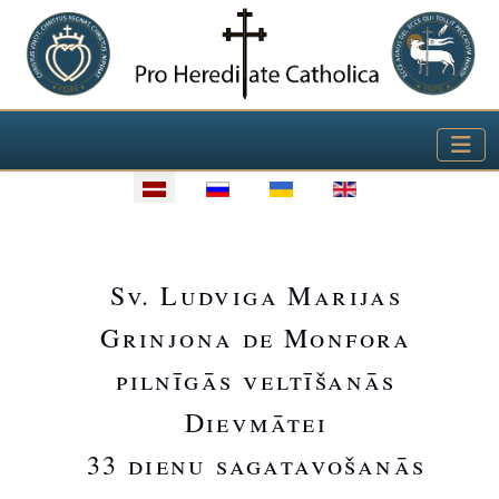
Izvēlieties valodu
Sv. Ludviga Marijas
Grinjona de Monfora
pilnīgās veltīšanās
Dievmātei
33 dienu sagatavošanās