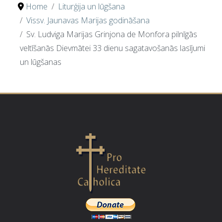
Home
Liturģija un lūgšana
Vissv. Jaunavas Marijas godināšana
Sv. Ludviga Marijas Grinjona de Monfora pilnīgās
veltīšanās Dievmātei 33 dienu sagatavošanās lasījumi
un lūgšanas