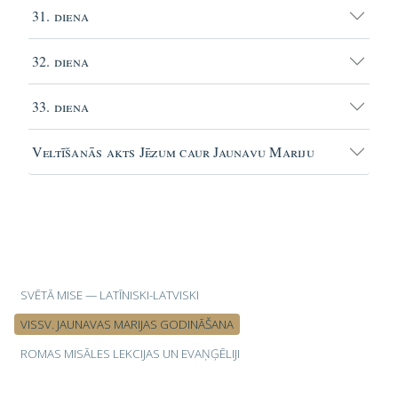
31. diena
32. diena
33. diena
Veltīšanās akts Jēzum caur Jaunavu Mariju
SVĒTĀ MISE — LATĪNISKI-LATVISKI
VISSV. JAUNAVAS MARIJAS GODINĀŠANA
ROMAS MISĀLES LEKCIJAS UN EVAŅĢĒLIJI