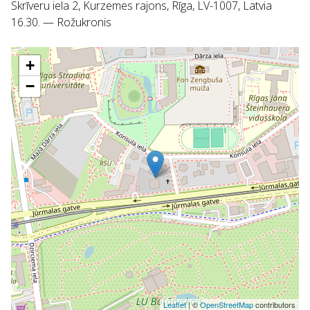
Skrīveru iela 2, Kurzemes rajons, Rīga, LV-1007, Latvia
16.30. — Rožukronis
+
−
Leaflet
| ©
OpenStreetMap
contributors