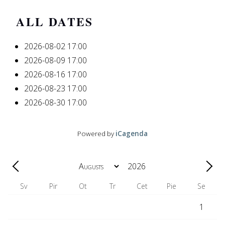
ALL DATES
2026-08-02
17:00
2026-08-09
17:00
2026-08-16
17:00
2026-08-23
17:00
2026-08-30
17:00
Powered by
iCagenda
Mēnesis
Gads
Iepriekšējā - Mēnesis
Turpi
Sv
Pir
Ot
Tr
Cet
Pie
Se
1