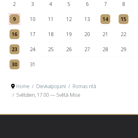
2
3
4
5
6
7
8
One event
One event
One event
9
10
11
12
13
14
15
One event
16
17
18
19
20
21
22
One event
23
24
25
26
27
28
29
One event
30
31
Home
Dievkalpojumi
Romas ritā
Svētdien, 17.00 — Svētā Mise