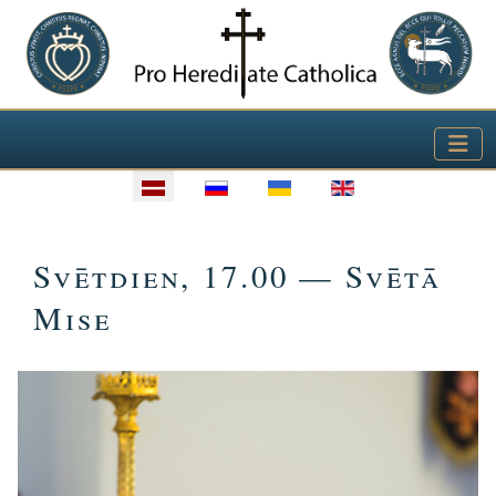
Izvēlieties valodu
Svētdien, 17.00 — Svētā
Mise