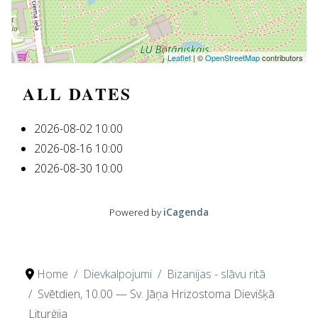
Leaflet
| ©
OpenStreetMap
contributors
ALL DATES
2026-08-02
10:00
2026-08-16
10:00
2026-08-30
10:00
Powered by
iCagenda
Home
Dievkalpojumi
Bizanijas - slāvu ritā
Svētdien, 10.00 — Sv. Jāņa Hrizostoma Dievišķā
Liturģija