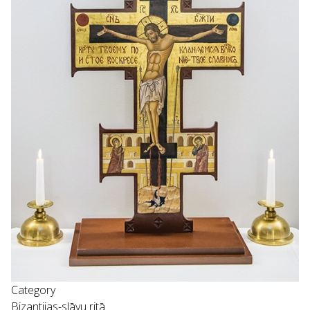
Category
Bizantijas-slāvu ritā