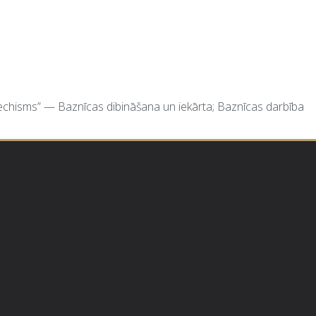
echisms” — Baznīcas dibināšana un iekārta; Baznīcas darbība