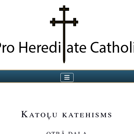
Katoļu katehisms
OTRĀ DAĻA