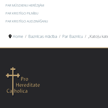
PAR MŪSDIENU HERĒZIJĀM
PAR KRISTĪGO PILNĪBU
PAR KRISTĪGO AUDZINĀŠANU
Home
Baznīcas mācība
Par Baznīcu
„Katoļu kat