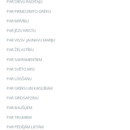
PAR DIEVU RADĪTĀJU
PAR PIRMDZIMTO GRĒKU
PAR BRĪVĪBU
PAR JĒZU KRISTU
PAR VISSV. JAUNAVU MARIJU
PAR ŽĒLASTĪBU
PAR SAKRAMENTIEM
PAR SVĒTO MISI
PAR LŪGŠANU
PAR GRĒKU UN KAISLĪBĀM
PAR SIRDSAPZIŅU
PAR BAUŠĻIEM
PAR TIKUMIEM
PAR PĒDĒJĀM LIETĀM