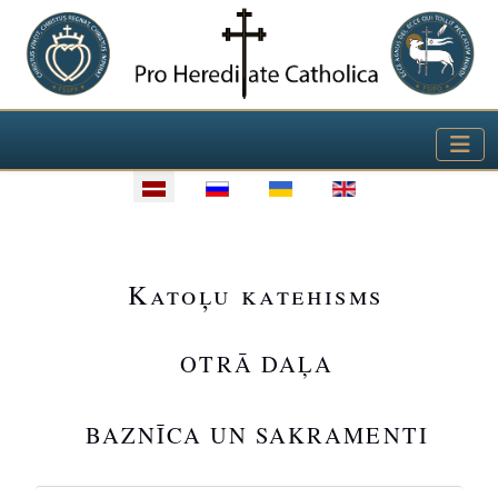
Izvēlieties valodu
Katoļu katehisms
OTRĀ DAĻA
BAZNĪCA UN SAKRAMENTI