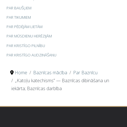
PAR BAUŠĻIEM
PAR TIKUMIEM
PAR PĒDĒJĀM LIETĀM
PAR MŪSDIENU HERĒZIJĀM
PAR KRISTĪGO PILNĪBU
PAR KRISTĪGO AUDZINĀŠANU
Home
Baznīcas mācība
Par Baznīcu
„Katoļu katechisms” — Baznīcas dibināšana un
iekārta; Baznīcas darbība