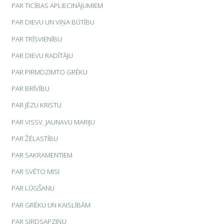
PAR TICĪBAS APLIECINĀJUMIEM
PAR DIEVU UN VIŅA BŪTĪBU
PAR TRĪSVIENĪBU
PAR DIEVU RADĪTĀJU
PAR PIRMDZIMTO GRĒKU
PAR BRĪVĪBU
PAR JĒZU KRISTU
PAR VISSV. JAUNAVU MARIJU
PAR ŽĒLASTĪBU
PAR SAKRAMENTIEM
PAR SVĒTO MISI
PAR LŪGŠANU
PAR GRĒKU UN KAISLĪBĀM
PAR SIRDSAPZIŅU