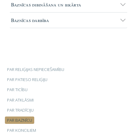
Baznīcas dibināšana un iekārta
Baznīcas darbība
PAR RELIĢIJAS NEPIECIEŠAMĪBU
PAR PATIESO RELIĢIJU
PAR TICĪBU
PAR ATKLĀSMI
PAR TRADĪCIJU
PAR BAZNĪCU
PAR KONCILIEM