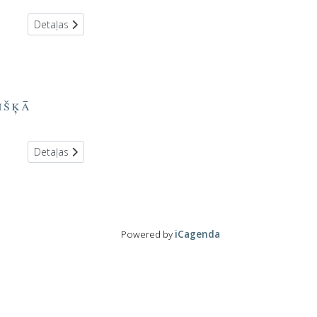
Detaļas
išķā
Detaļas
Powered by
iCagenda