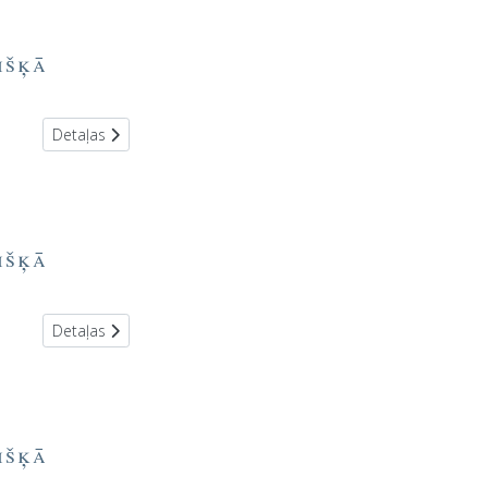
išķā
Detaļas
išķā
Detaļas
išķā