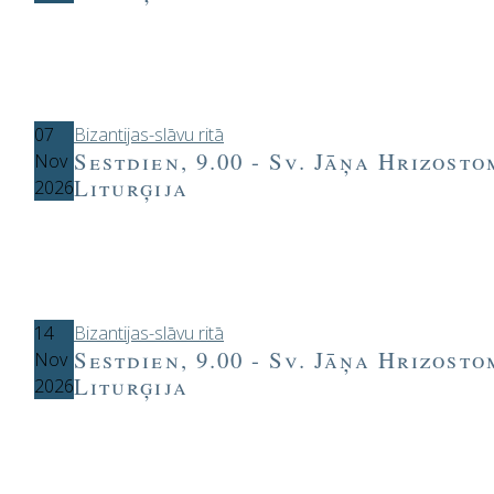
07
Bizantijas-slāvu ritā
Sestdien, 9.00 - Sv. Jāņa Hrizost
Nov
Liturģija
2026
14
Bizantijas-slāvu ritā
Sestdien, 9.00 - Sv. Jāņa Hrizost
Nov
Liturģija
2026