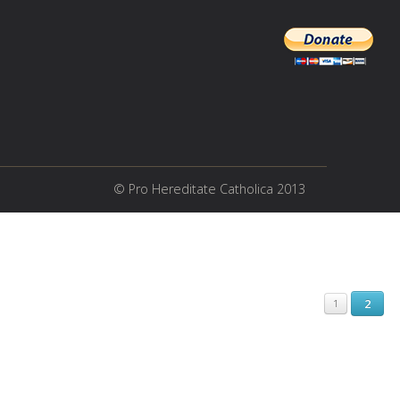
© Pro Hereditate Catholica 2013
2
1