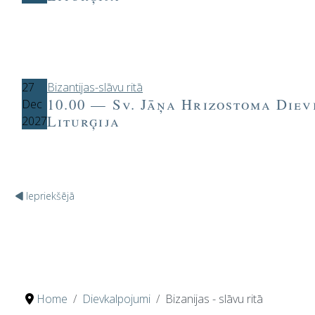
27
Bizantijas-slāvu ritā
10.00 — Sv. Jāņa Hrizostoma Diev
Dec
Liturģija
2027
Iepriekšējā
Home
Dievkalpojumi
Bizanijas - slāvu ritā