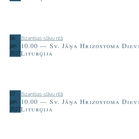
06
Bizantijas-slāvu ritā
10.00 — Sv. Jāņa Hrizostoma Diev
Jan
Liturģija
2027
07
Bizantijas-slāvu ritā
10.00 — Sv. Jāņa Hrizostoma Diev
Jan
Liturģija
2027