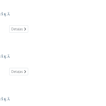
išķā
Detaļas
išķā
Detaļas
išķā