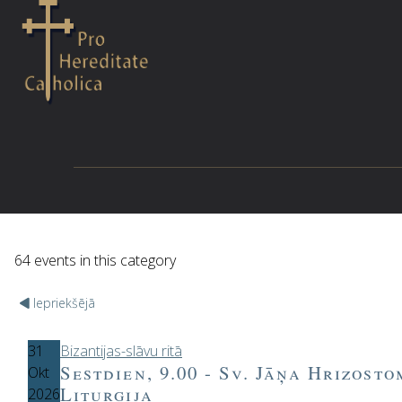
64 events in this category
Iepriekšējā
31
Bizantijas-slāvu ritā
Sestdien, 9.00 - Sv. Jāņa Hrizost
Okt
Liturģija
2026