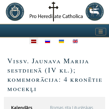
Izvēlieties valodu
Vissv. Jaunava Marija
sestdienā (IV kl.);
komemorācija: 4 kronētie
mocekļi
Kalendārs
Romas rita Liturģiskais