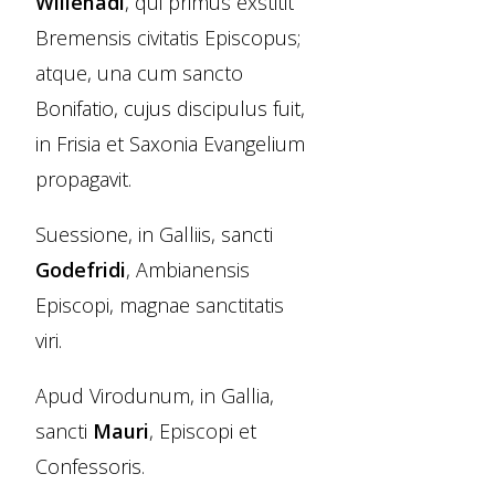
Willehadi
, qui primus exstitit
Bremensis civitatis Episcopus;
atque, una cum sancto
Bonifatio, cujus discipulus fuit,
in Frisia et Saxonia Evangelium
propagavit.
Suessione, in Galliis, sancti
Godefridi
, Ambianensis
Episcopi, magnae sanctitatis
viri.
Apud Virodunum, in Gallia,
sancti
Mauri
, Episcopi et
Confessoris.