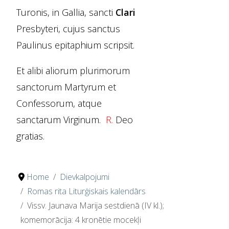
Turonis, in Gallia, sancti
Clari
Presbyteri, cujus sanctus
Paulinus epitaphium scripsit.
Et alibi aliorum plurimorum
sanctorum Martyrum et
Confessorum, atque
sanctarum Virginum.
R.
Deo
gratias.
Home
Dievkalpojumi
Romas rita Liturģiskais kalendārs
Vissv. Jaunava Marija sestdienā (IV kl.);
komemorācija: 4 kronētie mocekļi