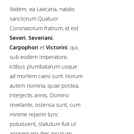
Ibidem, via Lavicana, natalis
sanctorum Quatuor
Coronatorum fratrum, id est
Severi
,
Severiani
,
Carpophori
et
Victorini
; qui,
sub eodem Imperatore,
ictibus plumbatarum usque
ad mortem caesi sunt. Horum
autem nomina, quae postea,
interjectis annis, Domino
revelante, ostensa sunt, cum
minime reperiri tunc
potuissent, statutum fuit ut
anniversaria dies ipsorum,