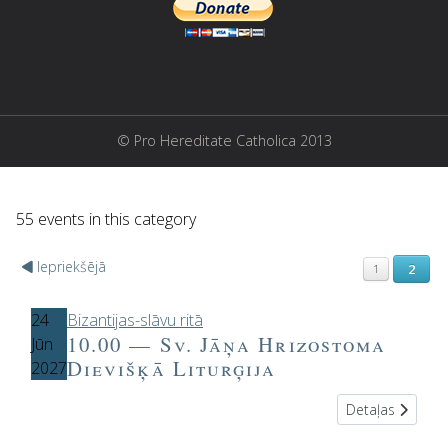
© Pro Hereditate Catholica 2013
55 events in this category
Iepriekšējā
2
1
24
Bizantijas-slāvu ritā
10.00 — Sv. Jāņa Hrizostoma
Jūn
Dievišķā Liturģija
2027
Detaļas