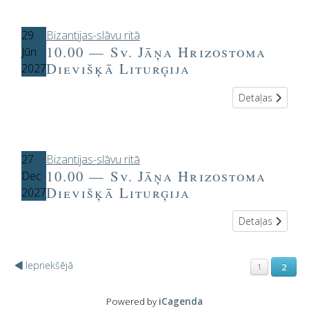
29
Bizantijas-slāvu ritā
10.00 — Sv. Jāņa Hrizostoma
Jūn
Dievišķā Liturģija
2027
Detaļas
27
Bizantijas-slāvu ritā
10.00 — Sv. Jāņa Hrizostoma
Dec
Dievišķā Liturģija
2027
Detaļas
Iepriekšējā
2
1
Powered by
iCagenda